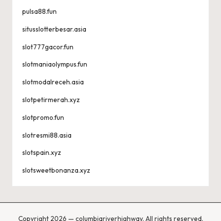
pulsa88.fun
situsslotterbesar.asia
slot777gacor.fun
slotmaniaolympus.fun
slotmodalreceh.asia
slotpetirmerah.xyz
slotpromo.fun
slotresmi88.asia
slotspain.xyz
slotsweetbonanza.xyz
Copyright 2026 — columbiariverhighway. All rights reserved.