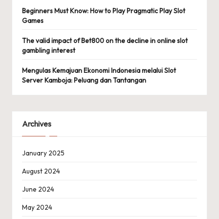
Beginners Must Know: How to Play Pragmatic Play Slot
Games
The valid impact of Bet800 on the decline in online slot
gambling interest
Mengulas Kemajuan Ekonomi Indonesia melalui Slot
Server Kamboja: Peluang dan Tantangan
Archives
January 2025
August 2024
June 2024
May 2024