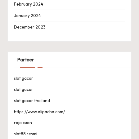
February 2024
January 2024
December 2023
Partner
slot gacor
slot gacor
slot gacor thailand
https://www.alipacha.com/
raja cuan
slot88 resmi