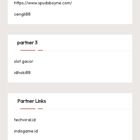
https://www.spudsboyne.com/
cengli88
partner 3
slot gacor
idhoki88
Partner Links
techviral.id
indogame.id