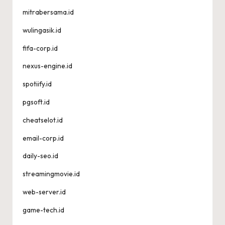
mitrabersama.id
wulingasik.id
fifa-corp.id
nexus-engine.id
spotiify.id
pgsoft.id
cheatselot.id
email-corp.id
daily-seo.id
streamingmovie.id
web-server.id
game-tech.id